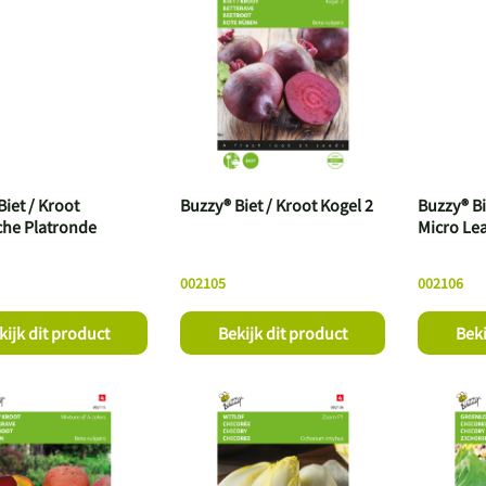
iet / Kroot
Buzzy® Biet / Kroot Kogel 2
Buzzy® B
che Platronde
Micro Le
002105
002106
kijk dit product
Bekijk dit product
Beki