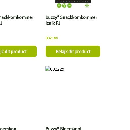
Snackkomkommer
Buzzy® Snackkomkommer
F1
Iznik F1
002188
jk dit product
Bekijk dit product
loemkool
Buzzy® Bloemkool