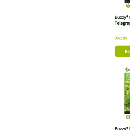
Buzzy®
Telegra
002185
Be
Buzzy®