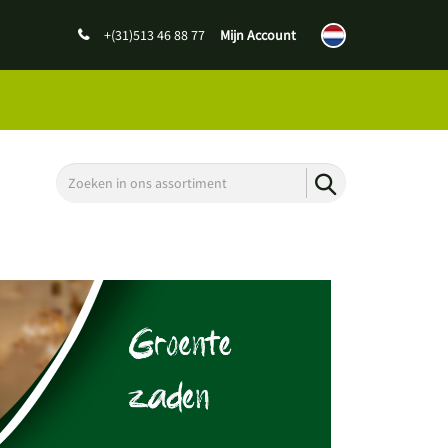
+(31)513 46 88 77
Mijn Account