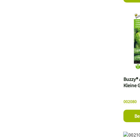
Buzzy® 
Kleine 
002080
Be