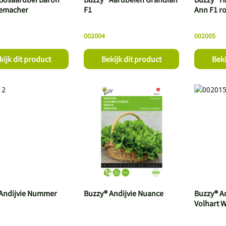
lemacher
F1
Ann F1 r
002004
002005
kijk dit product
Bekijk dit product
Beki
Andijvie Nummer
Buzzy® Andijvie Nuance
Buzzy® A
Volhart W