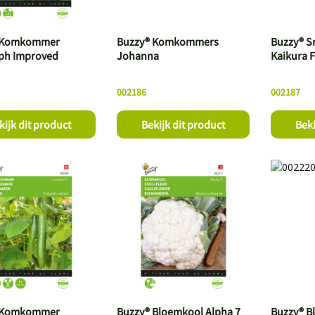
 Komkommer
Buzzy® Komkommers
Buzzy® 
ph Improved
Johanna
Kaikura 
002186
002187
kijk dit product
Bekijk dit product
Beki
 Komkommer
Buzzy® Bloemkool Alpha 7
Buzzy® B