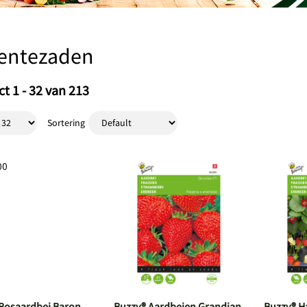
entezaden
t 1 - 32 van 213
Sortering
Bosaardbei Baron
Buzzy® Aardbeien Grandian
Buzzy® H