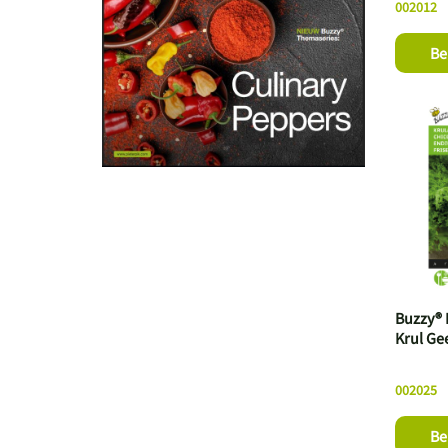
002012
Be
Buzzy® K
Krul Gee
002025
Be