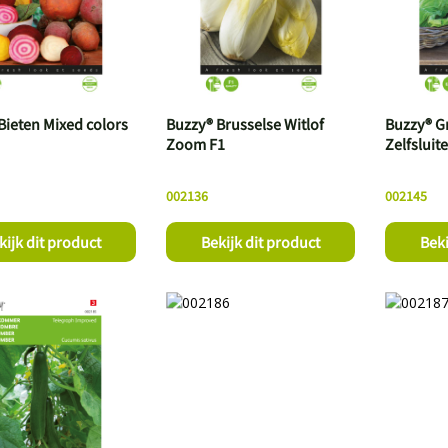
Bieten Mixed colors
Buzzy® Brusselse Witlof
Buzzy® G
Zoom F1
Zelfsluit
002136
002145
kijk dit product
Bekijk dit product
Beki