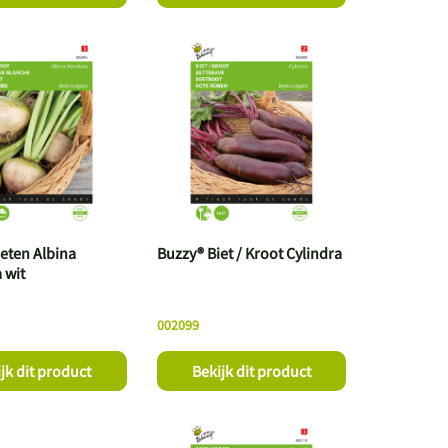
eten Albina
Buzzy® Biet / Kroot Cylindra
 wit
002099
jk dit product
Bekijk dit product