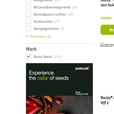
Bladgroente
(52)
von So
Bol,knol&wortelgroente
(38)
Bonen&peulvruchten
(26)
002000
Koolsoorten
(23)
Stengelgroenten
(8)
Be
Toon meer
(1)
Merk
Buzzy Seeds
(213)
Buzzy® 
Vijf 2