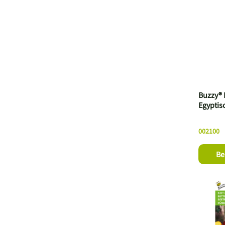
Buzzy® B
Egyptis
002100
Be