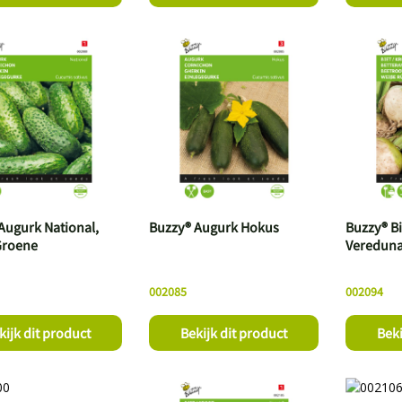
Augurk National,
Buzzy® Augurk Hokus
Buzzy® Bi
Groene
Vereduna
002085
002094
kijk dit product
Bekijk dit product
Beki