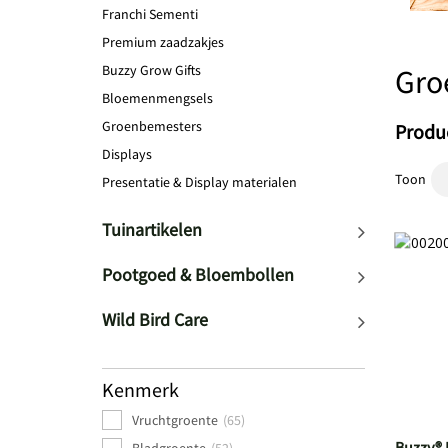
Franchi Sementi
Premium zaadzakjes
Buzzy Grow Gifts
Gro
Bloemenmengsels
Groenbemesters
Produc
Displays
Toon
Presentatie & Display materialen
Tuinartikelen
Pootgoed & Bloembollen
Wild Bird Care
Kenmerk
Vruchtgroente
(65)
Buzzy® 