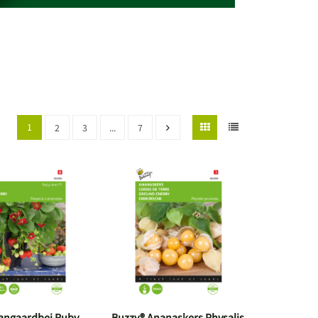
1
2
3
...
7
angaardbei Ruby
Buzzy® Ananaskers Physalis