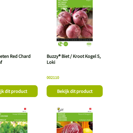
ieten Red Chard
Buzzy® Biet / Kroot Kogel 5,
af
Loki
002110
jk dit product
Bekijk dit product