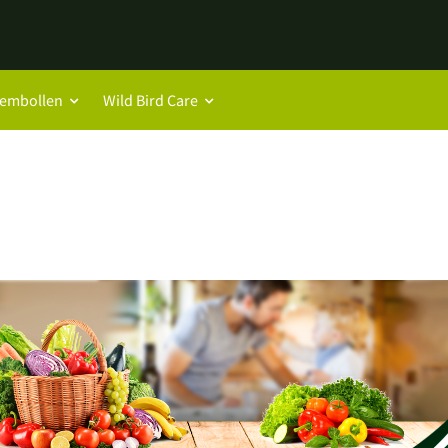
oembollen
Wild Bird Care