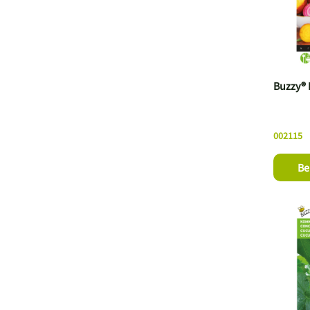
Buzzy® 
002115
Be