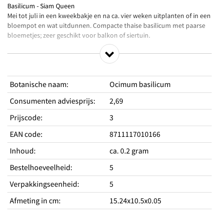
Basilicum - Siam Queen
Mei tot juli in een kweekbakje en na ca. vier weken uitplanten of in een
bloempot en wat uitdunnen. Compacte thaise basilicum met paarse
bloemetjes; zeer geschikt voor balkon of siertuin.
Productkenmerken
Botanische naam
:
Ocimum basilicum
Geschikt voor op het balkon
Consumenten adviesprijs
:
2,69
Fraai in een siertuin door de mooie paarse bloemetjes
Mooie compacte basilicum
Prijscode
:
3
EAN code
:
8711117010166
Standplaats
Zaaien vollegrond
ja
Inhoud
:
ca. 0.2 gram
Standplaats licht
Zonnig
Hoogte
30 cm
Bestelhoeveelheid
:
5
Periodes
Verpakkingseenheid
:
5
Zaaitijd binnen van
april
Afmeting in cm
:
15.24x10.5x0.05
Zaaitijd binnen tot
mei
Oogsttijd van
juli