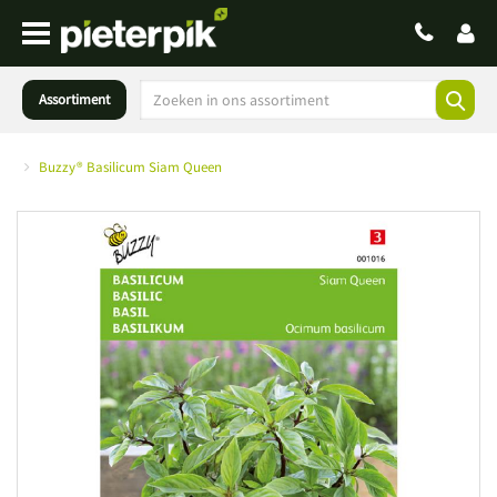
Assortiment
Buzzy® Basilicum Siam Queen