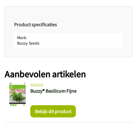
Oogsttijd tot
september
Zaadkenmerken
Zaden per gram
600
Product specificaties
Merk
Buzzy Seeds
Aanbevolen artikelen
001010
Buzzy® Basilicum Fijne
Bekijk dit product