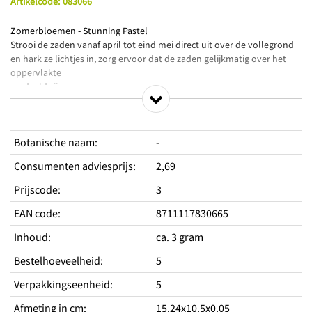
Artikelcode
:
083066
Zomerbloemen - Stunning Pastel
Strooi de zaden vanaf april tot eind mei direct uit over de vollegrond
en hark ze lichtjes in, zorg ervoor dat de zaden gelijkmatig over het
oppervlakte
verdeeld zijn.
Dit pakje bevat zaad van een rijk eenjarig bloemenmengsel met
schitterende pastelkleurige bloemen. Een echt verrassingspakket
voor een maandenlange bloemenweelde in de tuin. Deze bloemen
Botanische naam
:
-
hebben een grote aantrekkingskracht op vlinders en bijen.
Pluk de dag met een prachtig boeket uit eigen tuin.
Consumenten adviesprijs
:
2,69
Prijscode
:
3
Productkenmerken
EAN code
:
8711117830665
Prachtige pastelkleurige bloemen
Inhoud
:
ca. 3 gram
Kleurrijk mengsel van snij- en plukbloemen
Dubbel plezier, in de tuin en in huis
Bestelhoeveelheid
:
5
Standplaats
Verpakkingseenheid
:
5
Hoogte
60-100 cm
Afmeting in cm
:
15.24x10.5x0.05
Type
Eenjarig