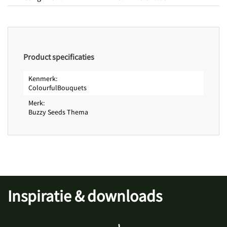
Periodes
Zaaitijd buiten van
april
Zaaitijd buiten tot
juni
Bloeitijd van
juni
Product specificaties
Bloeitijd tot
oktober
Kenmerk
ColourfulBouquets
Merk
Buzzy Seeds Thema
Inspiratie & downloads