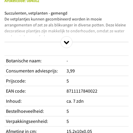
Artikelcode
:
084002
Succulenten, vetplanten - gemengd
De vetplantjes kunnen gecombineerd worden in mooie
arrangementen of zet ze als blikvanger in diverse potten. Deze kleine
decoratieve plantjes zijn makkelijk te onderhouden, omdat ze water
opslaan in hun weefsel.
Het gehele jaar binnen op te kweken bij 20°C in een zaaibakje. Zaai zo
dun mogelijk en als de plantjes een halve centimeter zijn kan je ze
verspenen in stekpotjes.
Botanische naam
:
-
Consumenten adviesprijs
:
3,99
Productkenmerken
Zeer makkelijke kamerplant
Prijscode
:
5
Succulenten zijn planten die water kunnen opslaan in wortel,
EAN code
:
8711117840022
stengel of blad
Cactussen en vetplanten hebben een lichte plaats nodig
Inhoud
:
ca. 7 zdn
Standplaats
Bestelhoeveelheid
:
5
Hoogte
1-10cm
Type
Verpakkingseenheid
:
Meerjarig
5
Afmeting in cm
:
15.2x10x0.05
Periodes