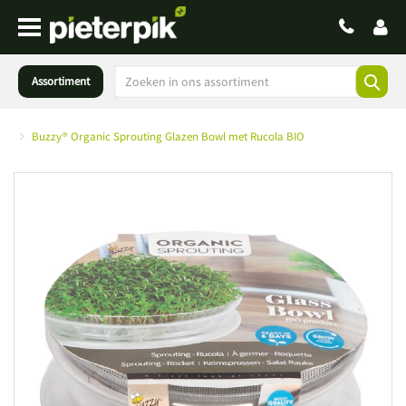
Assortiment
Buzzy® Organic Sprouting Glazen Bowl met Rucola BIO