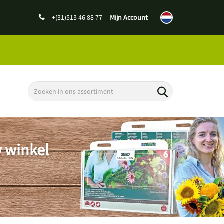
+(31)513 46 88 77
Mijn Account
w winkel