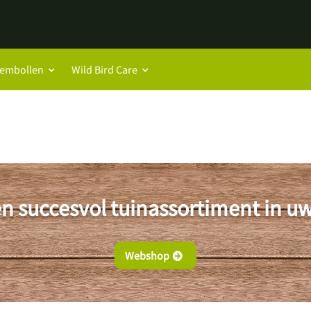
oembollen
Wild Bird Care
n succesvol tuinassortiment in u
Webshop