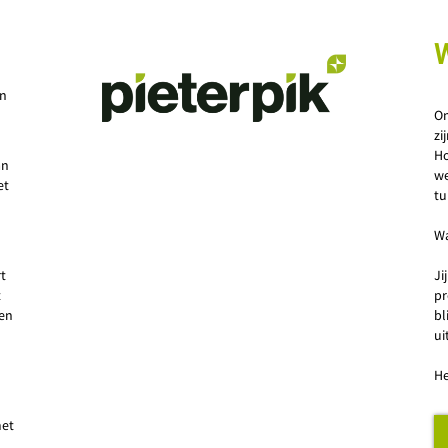
W
en
On
zi
Ho
an
we
et
tu
Wa
t
Ji
t
pr
 en
bl
ui
He
met