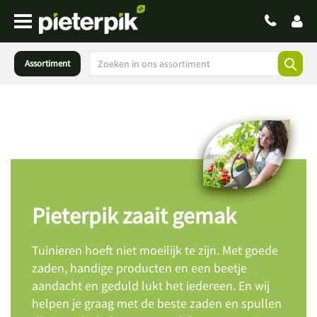
Assortiment
Pieterpik zaait gemak
Tuinieren hoeft niet moeilijk te zijn. Met goede
zaden, handige producten en een beetje
aandacht en geduld lukt het iedereen. En wij
helpen je graag met de beste zaden en spullen