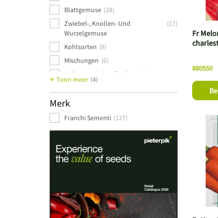
Blattgemuse
(28)
Zwiebel-, Knollen- Und
(17)
Fr Melo
Wurzelgemuse
charles
Kohlsorten
(8)
Mischungen
(6)
880550
Bohnen & Hulsenfruchte
(3)
Toon meer
(4)
Krauter
(3)
Be
Merk
Stangelgemuse
(2)
Mehrjahrig / Fest
(1)
Franchi Sementi
(127)