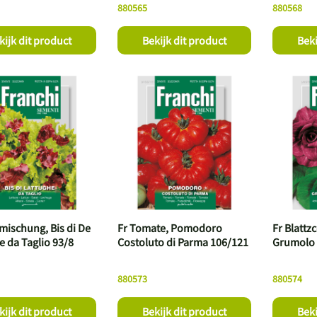
880565
880568
kijk dit product
Bekijk dit product
Beki
tmischung, Bis di De
Fr Tomate, Pomodoro
Fr Blattzc
e da Taglio 93/8
Costoluto di Parma 106/121
Grumolo 
880573
880574
kijk dit product
Bekijk dit product
Beki