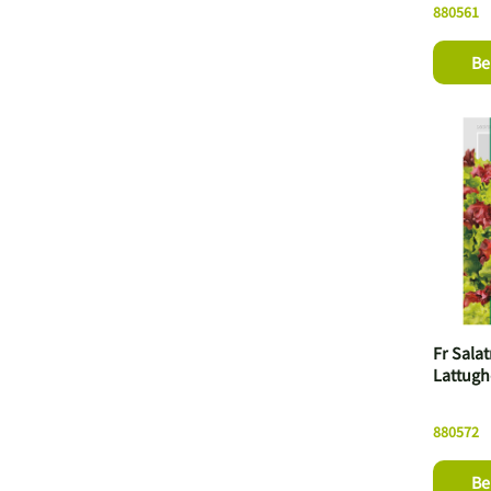
880561
Be
Fr Sala
Lattugh
880572
Be