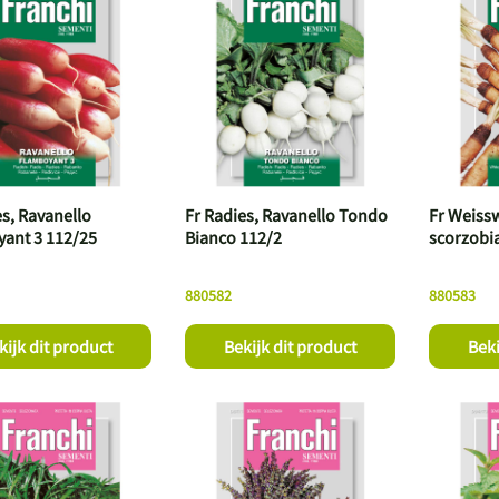
es, Ravanello
Fr Radies, Ravanello Tondo
Fr Weiss
ant 3 112/25
Bianco 112/2
scorzobi
880582
880583
kijk dit product
Bekijk dit product
Beki