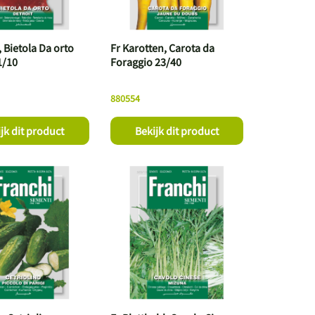
 Bietola Da orto
Fr Karotten, Carota da
1/10
Foraggio 23/40
880554
jk dit product
Bekijk dit product