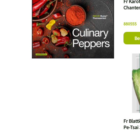
Fr Karo
Chanten
880555
Be
Fr Blatt
Pe-Tsai