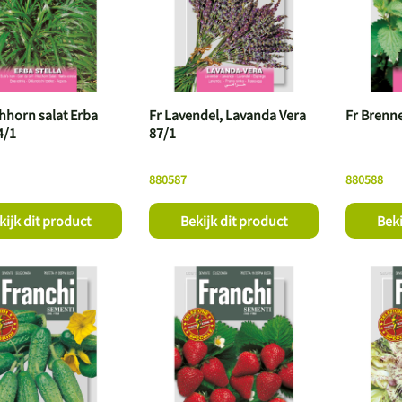
chhorn salat Erba
Fr Lavendel, Lavanda Vera
Fr Brenne
4/1
87/1
880587
880588
kijk dit product
Bekijk dit product
Beki