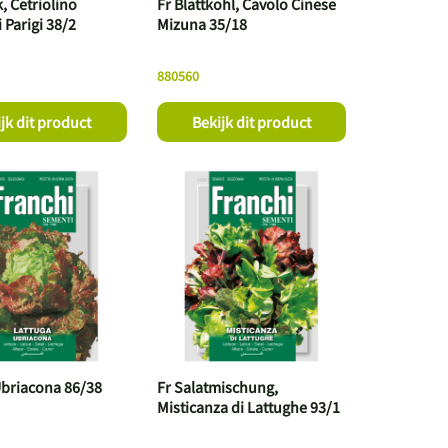
, Cetriolino
Fr Blattkohl, Cavolo Cinese
i Parigi 38/2
Mizuna 35/18
880560
jk dit product
Bekijk dit product
Ubriacona 86/38
Fr Salatmischung,
Misticanza di Lattughe 93/1